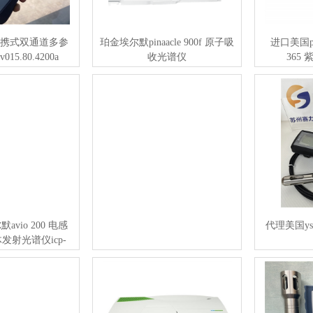
0便携式双通道多参
珀金埃尔默pinaacle 900f 原子吸
进口美国perk
15.80.4200a
收光谱仪
365
vio 200 电感
代理美国ysi
发射光谱仪icp-
oes