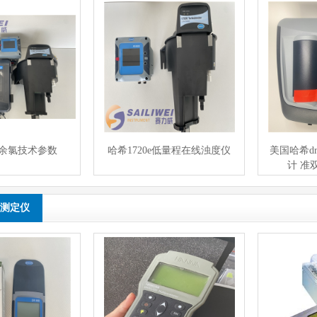
sc余氯技术参数
哈希1720e低量程在线浊度仪
美国哈希d
计 准
测定仪