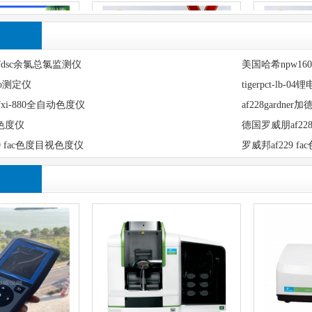
l17dsc余氯总氯监测仪
美国哈希npw1
ro测定仪
tigerpct-lb-
xi-880全自动色度仪
af228gardn
纳色度仪
德国罗威朋af2
f229 fac色度目视色度仪
罗威邦af229 
i932滴定仪 全自动
万通omnis titrator自动电位滴定
安东帕anto
统 水质食品化工
仪 两通道四通道可选
分析仪 ult
测仪