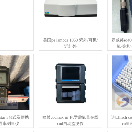
美国pe lambda 1050 紫外/可见/
罗威邦sd4
近红外
氧-饱和
star a台式及便携
哈希codmax iii 化学需氧量在线
进口hach c
电导率测量仪
cod自动监测仪
cn量程