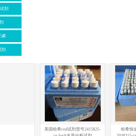
子试剂
剂
正磷
试剂
美国哈希cod试剂货号2415825-
哈希快速
cn hach水质分析试剂
2038315-