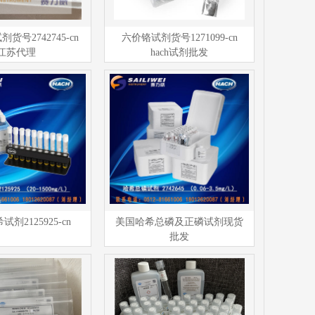
剂货号2742745-cn
六价铬试剂货号1271099-cn
江苏代理
hach试剂批发
试剂2125925-cn
美国哈希总磷及正磷试剂现货
批发