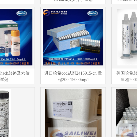
hach总铬及六价
进口哈希cod试剂2415915-cn 量
美国哈希总氯试
试剂
程200-15000mg/l
量程2000