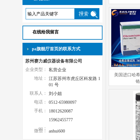
在线给我留言
pa旗舰厅首页的联系方式
苏州赛力威仪器设备有限公司
企业类型：
私营企业
美国进口哈希
地址：
江苏苏州市虎丘区科发路 1
铬
01 号
联系人：
刘小姐
电话：
0512-65980097
手机：
18012620087
15962455777
qq：
微信：
anhui600