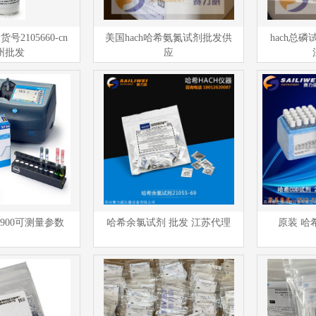
号2105660-cn
美国hach哈希氨氮试剂批发供
hach总磷试
州批发
应
r3900可测量参数
哈希余氯试剂 批发 江苏代理
原装 哈希