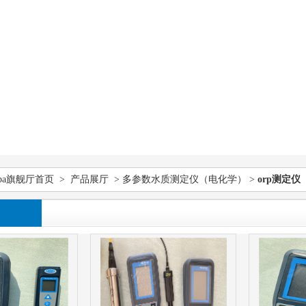
pa旗舰厅首页
>
产品展厅
>
多参数水质测定仪（电化学）
>
orp测定仪