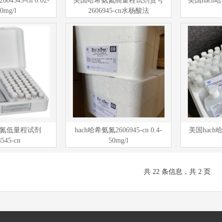
545-cn 0.02-
美国哈希氨氮高量程试剂货号
美国hach
50mg/l
2606945-cn水杨酸法
希氨氮低量程试剂
hach哈希氨氮2606945-cn 0.4-
美国hac
4545-cn
50mg/l
共 22 条信息，共 2 页