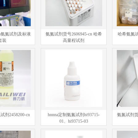
-cn氨氮试剂及标液
氨氮试剂货号2606945-cn 哈希
哈希氨氮试剂
套装
高量程试剂
2458200-cn
hnnna定制氨氮试剂hi93715-
氨氮试剂货号2
01、hi93715-03