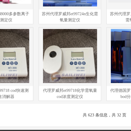
8000多参数离子
苏州代理罗威邦et99724n生化需
苏州代理罗威邦
测定仪
氧量测定仪
需
9718 cod快速测
代理罗威邦et99718化学需氧量
代理德国罗威
含消解器
cod浓度测定仪
bod
共 623 条信息，共 32 页