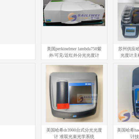
美国perkinelmer lambda750紫
苏州供应哈
外/可见/近红外分光光度计
光度计主机
美国哈希dr3900台式分光光度
美国哈希hac
计 准双光束光学系统
计技