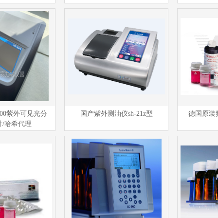
000紫外可见光分
国产紫外测油仪sh-21z型
德国原装
计/哈希代理