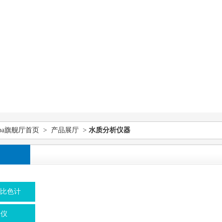
pa旗舰厅首页
>
产品展厅
>
水质分析仪器
/比色计
定仪