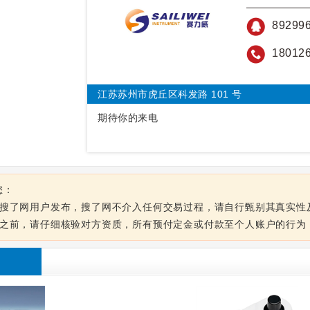
89299
18012
江苏苏州市虎丘区科发路 101 号
期待你的来电
您：
由搜了网用户发布，搜了网不介入任何交易过程，请自行甄别其真实性
息之前，请仔细核验对方资质，所有预付定金或付款至个人账户的行为