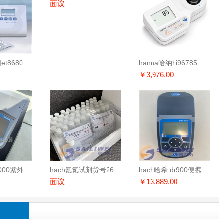
面议
苏州代理德国et8680微电脑多参数浓度测定仪
hanna哈纳hi96785微电脑蜂蜜色度卜方特测定仪
￥3,976.00
美国哈希dr6000紫外可见光分光光度计/哈希代理
hach氨氮试剂货号2606945-cn量程0.4-50mg/l
hach哈希 dr900便携式多参数比色计 9385100-cn
面议
￥13,889.00