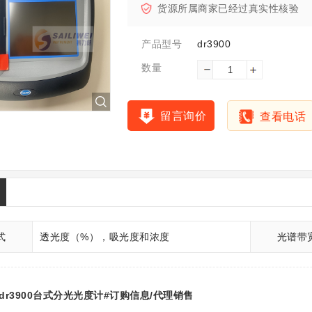
货源所属商家已经过真实性核验
dr3900
产品型号
数量
留言询价
查看电话
式
透光度（%），吸光度和浓度
光谱带
dr3900台式分光光度计#订购信息/代理销售