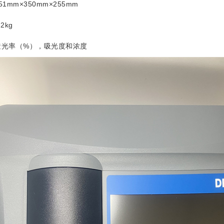
51mm×350mm×255mm
.2kg
透光率（%），吸光度和浓度