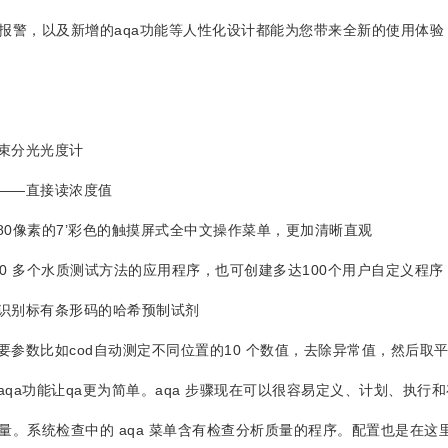
报警，以及新增的aqa功能等人性化设计都能为您带来全新的使用体
束分光光度计
——直接读浓度值
480像素的7’彩色的触摸屏式全中文操作菜单，更加清晰直观
0 多个水质测试方法的应用程序，也可创建多达100个用户自定义程序
识别标有条形码的哈希预制试剂
参数比如cod自动测定不同位置的10 个数值，去除异常值，然后取平
qa功能让qa更为简单。aqa 步骤现在可以很容易定义、计划、执
量。系统检查中的 aqa 菜单含有检查分析质量的程序。配置也是在