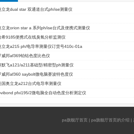
奥立龙dual star 双通道台式ph/ise测量仪
奥立龙orion star a 系列ph/ise台式及便携式测量仪
哈希9185便携式在线臭氧分析监测仪
奥立龙a215 ph/电导率测量仪订货号410c-01a
罗威邦af369铂钴色度比色仪
赛默飞a121/a211基础型/精密型ph测量仪
罗威邦af360 saybolt微电脑赛波特色度仪
美国奥立龙a212台式电导率测量仪
lovibond pfxi195/2微电脑全自动色度分析测定仪
pa旗舰厅首页
|
pa旗舰厅首页的介绍
|