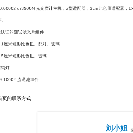
80.00002 dr3900分光光度计主机，a型适配器，3cm比色皿适配
等。
 经认证的测试滤光片组件
0 1厘米矩形比色皿、配对、玻璃
0 5厘米矩形比色皿、玻璃
卤钨灯
9.10002 流通池组件
厅首页的联系方式
刘小姐