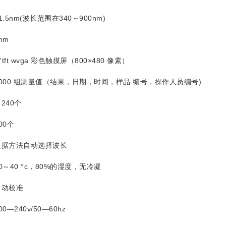
1.5nm(波长范围在340～900nm)
nm
''tft wvga 彩色触摸屏（800×480 像素）
2000 组测量值（结果，日期，时间，样品 编号，操作人员编号)
240个
00个
根据方法自动选择波长
0～40 °c，80%的湿度，无冷凝
自动校准
00—240v/50—60hz