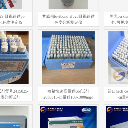
f329 目视铂钴pt-
罗威邦lovibond af328目视铂钴
美国perkin
n/aph色度测定仪
色度分析测定仪
外/可见
剂货号2415825-
哈希快速高量程cod试剂
进口hach c
ch水质分析试剂
2038315-cn量程100-1000mg/l
cn量程