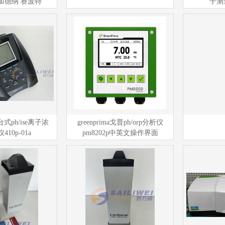
 加德纳 赛波特
子测量
 台式ph/ise离子浓
greenprima戈普ph/orp分析仪
10p-01a
pm8202p中英文操作界面