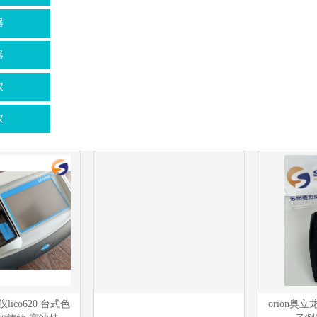
器
器
仪
仪
lico620 台式色
orion奥立龙