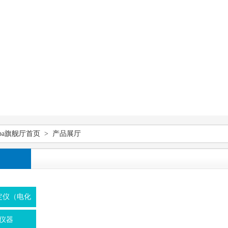
pa旗舰厅首页
> 产品展厅
定仪（电化
仪器