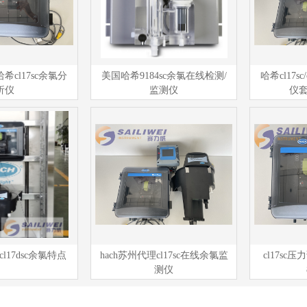
哈希cl17sc余氯分
美国哈希9184sc余氯在线检测/
哈希cl17sc
析仪
监测仪
仪
 cl17dsc余氯特点
hach苏州代理cl17sc在线余氯监
cl17s
测仪