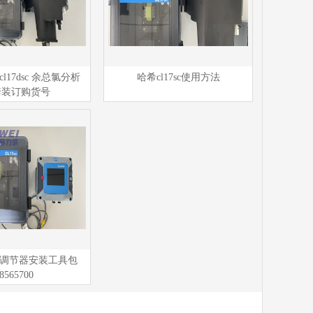
/cl17dsc 余总氯分析
哈希cl17sc使用方法
套装订购货号
c压力调节器安装工具包
8565700