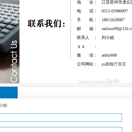
地 址： 江苏苏州市虎丘区科
电 话： 0512-65980097
手 机： 18012620087 15
邮 箱：
sailiwei99@126.
联系人 ： 刘小姐
ｑｑ ：
微 信： anhui600
公司网站：
pa旗舰厅首页
刘小姐