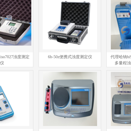
脑iso7027浊度测定
6b-50z便携式浊度测定仪
代理哈纳hi
仪
多量程浊