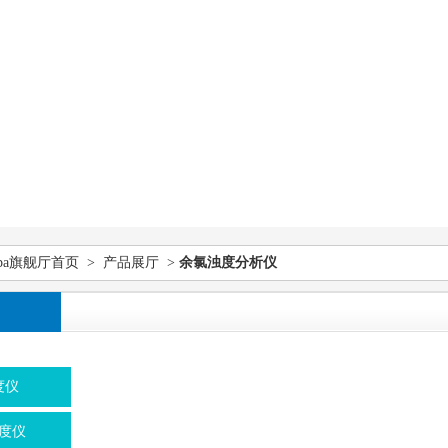
pa旗舰厅首页
>
产品展厅
>
余氯浊度分析仪
度仪
度仪