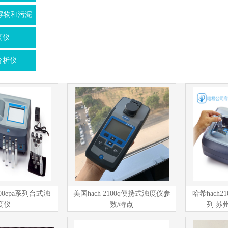
浮物和污泥
度仪
分析仪
2300epa系列台式浊
美国hach 2100q便携式浊度仪参
哈希hach2
度仪
数/特点
列 苏