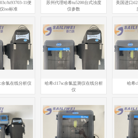
c/hi93703-11便
苏州代理哈希tu5200台式浊度
美国进口tl
仪iso标准
仪参数
7sc余氯在线分析仪
哈希cl17sc余氯监测仪在线分析
哈希c
仪