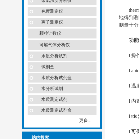
余氯浊度分析仪
therm
色度测定仪
地得到测
离子测定仪
测量十分
颗粒计数仪
功能
可燃气体分析仪
l 操作
水质分析试剂
试剂盒
l au
水质分析试剂盒
l 温度
水分析试剂
水质测定试剂
l 内
水质测定试剂盒
l tds 
更多...
l 可保
站内搜索