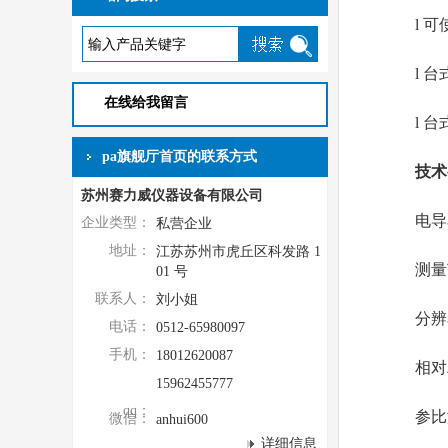
l 可使
l 台式
在线给我留言
l 台式
pa旗舰厅首页的联系方式
技术
苏州赛力威仪器设备有限公司
电导率
企业类型：
私营企业
地址：
江苏苏州市虎丘区科发路 1
测量范围:0.
01 号
联系人：
刘小姐
分辨率:小
电话：
0512-65980097
手机：
18012620087
相对精度
15962455777
qq：
参比温度:
微信：
anhui600
详细信息