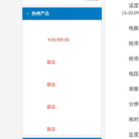
温度补偿
（0-10.
热销产品
电极常数范围
￥69,999.00
校准点:
校准编
面议
电阻率
面议
测量范围:2
分辨率:1
面议
相对精度
面议
盐度