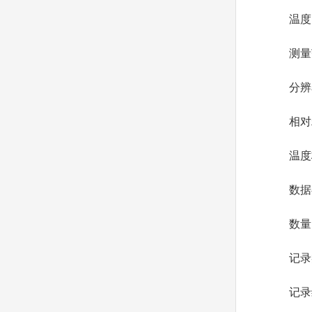
温度
测量范围
分辨率:
相对精度
温度校准
数据存
数量:20
记录类
记录编