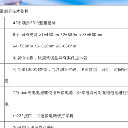
部分技术指标
45个项目65个测量指标
6个led双光源 λ1=430nm λ2=530nm λ3=560nm
λ4=580nm λ5=610nm λ6=660nm
耐腐蚀面板，触摸式键盘具有案件提示音
可存储1000组数据，包含测量代码、测量数据、日期、时间等
息
7节nicd充电电池或使用外接电源（外接电源可对充电电池进行
电）
rs232接口，可连接电脑或打印机
20分钟不用后自动关机