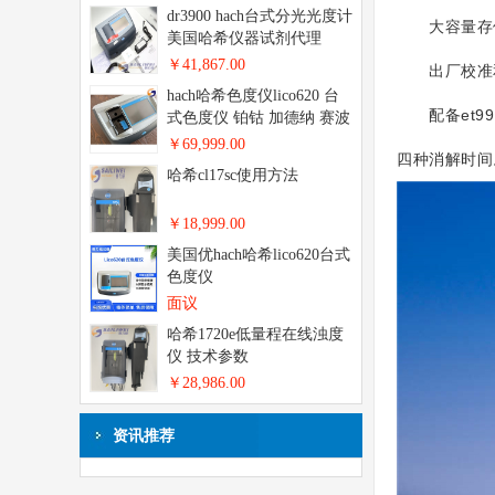
dr3900 hach台式分光光度计
大容量存储功
美国哈希仪器试剂代理
￥41,867.00
出厂校准和
hach哈希色度仪lico620 台
配备et991
式色度仪 铂钴 加德纳 赛波
特
￥69,999.00
四种消解时间
哈希cl17sc使用方法
￥18,999.00
美国优hach哈希lico620台式
色度仪
面议
哈希1720e低量程在线浊度
仪 技术参数
￥28,986.00
资讯推荐