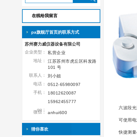
在线给我留言
pa旗舰厅首页的联系方式
苏州赛力威仪器设备有限公司
企业类型：
私营企业
地址：
江苏苏州市虎丘区科发路
101 号
联系人：
刘小姐
电话：
0512-65980097
手机：
18012620087
15962455777
六波段光源
qq：
微信：
anhui600
可使用电池
猜你喜欢
快捷测量45