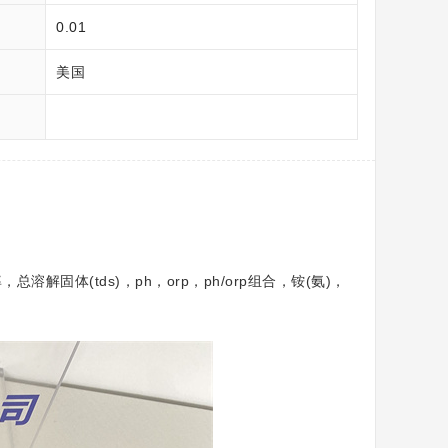
率
0.01
美国
解固体(tds)，ph，orp，ph/orp组合，铵(氨)，