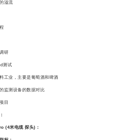
的溢流
程
调研
d测试
工业，主要是葡萄酒和啤酒
监测设备的数据对比
项目
：
ro (4
米电缆 探头)：
指标：