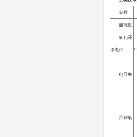
参数
酸碱度
-
氧化还
原电位
1
电导率
0
0
溶解氧