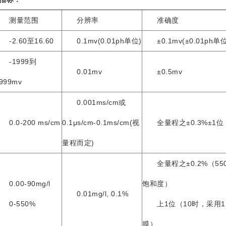
测量范围
分辨率
准确度
2.60至16.60
0.1mv(0.01ph单位)
±0.1mv(±0.01ph单位
-1999到
0.01mv
±0.5mv
999mv
0.001ms/cm或
.0-200 ms/cm
0.1μs/cm-0.1ms/cm(视
全量程之±0.3%±1位
量程而定)
全量程之±0.2%（55
.00-90mg/l
饱和度）
0.01mg/l, 0.1%
0-550%
上1位（10时，采用1.
膜）