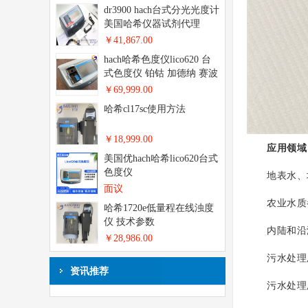
dr3900 hach台式分光光度计
美国哈希仪器试剂代理
￥41,867.00
hach哈希色度仪lico620 台
式色度仪 铂钴 加德纳 赛波
特
￥69,999.00
哈希cl17sc使用方法
￥18,999.00
应用领域
美国优hach哈希lico620台式
色度仪
地表水、地
面议
农业水质
哈希1720e低量程在线浊度
仪 技术参数
内陆和沿海
￥28,986.00
污水处理
资讯推荐
污水处理厂