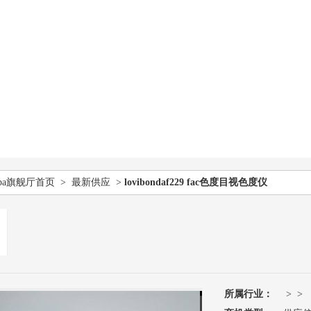
pa旗舰厅首页
>
最新供应
>
lovibondaf229 fac色度目视色度仪
所属行业：
> >