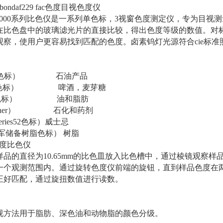
ondaf229 fac色度目视色度仪
nd?的3000系列比色仪是一系列单色标，3视窗色度测定仪，专为目
在比色盘中的玻璃滤光片的直接比较，得出色度等级的数值。对
观察，使用户更容易找到匹配的色度。卤素钨灯光源符合cie标
astm色标） 石油产品
（ebc 色标） 啤酒，麦芽糖
fac 色标） 油和脂肪
（gardner） 石化和药剂
（ series52色标）威士忌
美海军储备树脂色标） 树脂
c色度比色仪
的直径为10.65mm的比色皿放入比色槽中，通过棱镜观察样
一个观测范围内。通过旋转色度仪前端的旋钮，直到样品色度在
正好匹配，通过旋扭数值进行读数。
法用于脂肪、深色油和动物脂的颜色分级。