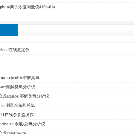
式ph/ise离子浓度测量仪410p-01a
106cod在线测定仪
ermo scientific溶解臭氧
quaoz溶解臭氧分析仪
立龙aquaoz 溶解臭氧分析仪
xp73 测量余氯和总氯
xp71在线余氯监测仪
lorine xp 余氯/总氯分析仪
龙chlorine xp