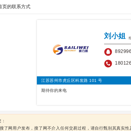
厅首页的联系方式
刘小姐
89299
18012
江苏苏州市虎丘区科发路 101 号
期待你的来电
您：
由搜了网用户发布，搜了网不介入任何交易过程，请自行甄别其真实性