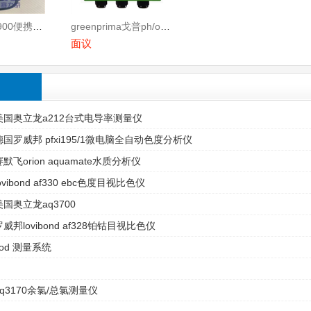
hach哈希 dr900便携式多参数比色计 9385100-cn
greenprima戈普ph/orp分析仪pm8202p中英文操作界面
面议
美国奥立龙a212台式电导率测量仪
德国罗威邦 pfxi195/1微电脑全自动色度分析仪
赛默飞orion aquamate水质分析仪
ovibond af330 ebc色度目视比色仪
美国奥立龙aq3700
罗威邦lovibond af328铂钴目视比色仪
cod 测量系统
aq3170余氯/总氯测量仪