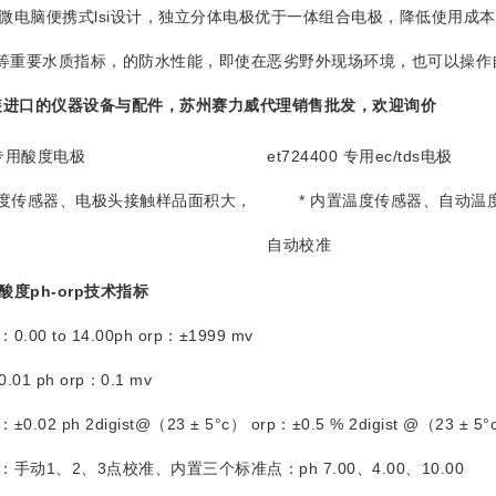
脑便携式lsi设计，独立分体电极优于一体组合电极，降低使用成本，
-°c等重要水质指标，的防水性能，即使在恶劣野外现场环境，也可以操
进口的仪器设备与配件，苏州赛力威代理销售批发，欢迎询价
b 专用酸度电极
et724400 专用ec/tds电极
度传感器、电极头接触样品面积大，
* 内置温度传感器、自动温
自动校准
酸度ph-orp技术指标
.00 to 14.00ph orp：±1999 mv
 ph orp：0.1 mv
 ph 2digist@（23 ± 5°c） orp：±0.5 % 2digist @（23 ± 5°
1、2、3点校准、内置三个标准点：ph 7.00、4.00、10.00