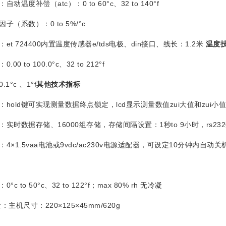
度补偿（atc）：0 to 60°c、32 to 140°f
系数）：0 to 5%/°c
 724400内置温度传感器e/tds电极、din接口、线长：1.2米
温度
00 to 100.0°c、32 to 212°f
°c 、1°f
其他技术指标
old键可实现测量数据终点锁定，lcd显示测量数值zui大值和zui小值
时数据存储、16000组存储，存储间隔设置：1秒to 9小时，rs23
1.5vaa电池或9vdc/ac230v电源适配器，可设定10分钟内自动
to 50°c、32 to 122°f；max 80% rh 无冷凝
机尺寸：220×125×45mm/620g