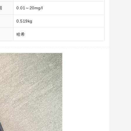
围
0.01～20mg/l
0.519kg
哈希