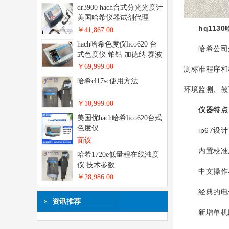
dr3900 hach台式分光光度计
美国哈希仪器试剂代理
hq1130
￥41,867.00
hach哈希色度仪lico620 台
哈希公司全
式色度仪 铂钴 加德纳 赛波
特
￥69,999.00
测标准程序和
哈希cl17sc使用方法
环境监测、教
￥18,999.00
仪器特点
美国优hach哈希lico620台式
色度仪
ip67设计
面议
内置校准及故
哈希1720e低量程在线浊度
仪 技术参数
中文操作界面
￥28,986.00
经典的电化
资讯推荐
新增单机版