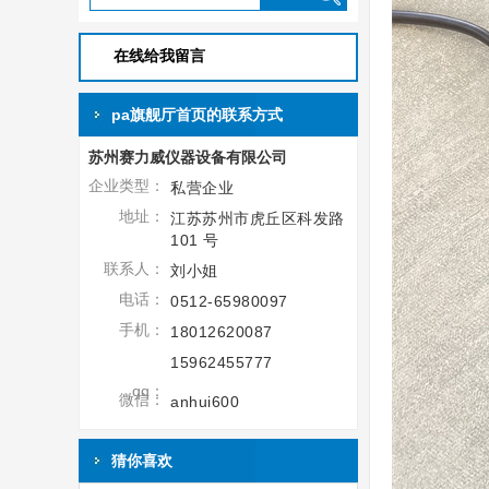
在线给我留言
pa旗舰厅首页的联系方式
苏州赛力威仪器设备有限公司
企业类型：
私营企业
地址：
江苏苏州市虎丘区科发路
101 号
联系人：
刘小姐
电话：
0512-65980097
手机：
18012620087
15962455777
qq：
微信：
anhui600
猜你喜欢