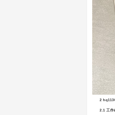
2
hq113
2.1
工作