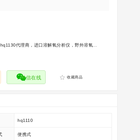
哈希ldo便携式溶解，哈希hq1130代理商，进口溶解氧分析仪，野外溶氧仪，hach溶氧仪参数
微信在线
收藏商品
hq1110
式
便携式