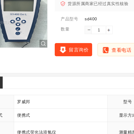
货源所属商家已经过真实性核验
sd400
产品型号
数量
留言询价
查看电话
罗威邦
型号
式
便携式
显示方
便携式荧光法溶氧仪
测量精