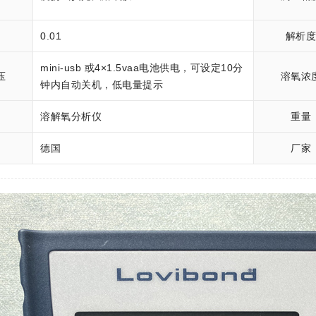
率
0.01
解析
mini-usb 或4×1.5vaa电池供电，可设定10分
压
溶氧浓
钟内自动关机，低电量提示
溶解氧分析仪
重量
德国
厂家