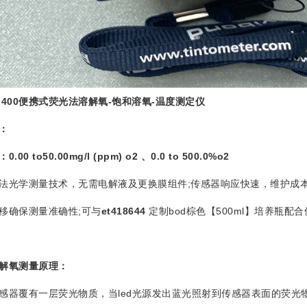
d400便携式荧光法溶解氧-饱和溶氧-温度测定仪
：
：
0.00 to50.00mg/l (ppm) o
2
、
0.0 to 500.0%o
2
学测量技术，无需电解液及更换膜组件;传感器响应快速，维护成本低
移确保测量准确性;可与
et418644
定制bod棕色【500ml】培养瓶
解氧测量原理：
覆有一层荧光物质，当led光源发出蓝光照射到传感器表面的荧光