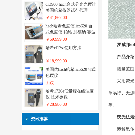
dr3900 hach台式分光光度计
美国哈希仪器试剂代理
￥41,867.00
hach哈希色度仪lico620 台
式色度仪 铂钴 加德纳 赛波
特
￥69,999.00
罗威邦s
哈希cl17sc使用方法
产品介绍
￥18,999.00
测量范围
美国优hach哈希lico620台式
色度仪
采用荧光法光
面议
哈希1720e低量程在线浊度
单易行、无漂
仪 技术参数
￥28,986.00
等。
荧光法溶
资讯推荐
溶解氧传感器