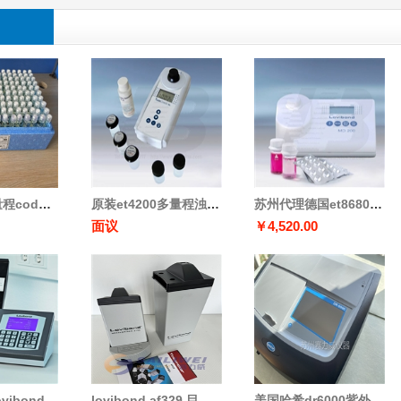
哈希快速高量程cod试剂2038315-cn量程100-1000mg/l
原装et4200多量程浊度测定仪
苏州代理德国et8680微电脑多参数浓度测定仪
面议
￥4,520.00
德国罗威邦lovibond pfxi195全自动色度测定仪
lovibond af329 目视铂钴pt-co/hazen/aph色度测定仪
美国哈希dr6000紫外可见光分光光度计/哈希代理