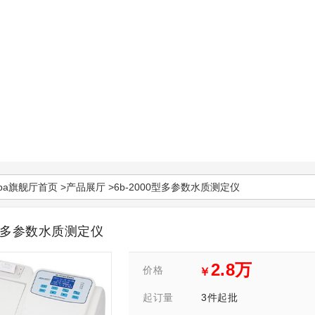
pa旗舰厅首页
>
产品展厅
>6b-2000型多参数水质测定仪
0型多参数水质测定仪
2.8万
价格
￥
3件起批
起订量