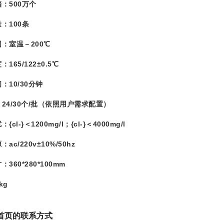
500万个
100条
室温－200℃
65/122±0.5℃
10/30分钟
4/30个/批（依照用户需求配置）
-}＜1200mg/l；{cl-}＜4000mg/l
/220v±10%/50hz
60*280*100mm
kg
厅首页的联系方式