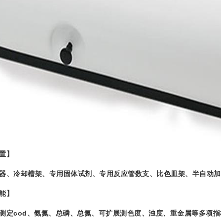
置】
、冷却槽架、专用固体试剂、专用反应管数支、比色皿架、半自动加
能】
定cod、氨氮、总磷、总氮、可扩展测色度、浊度、重金属等多项指