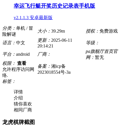
幸运飞行艇开奖历史记录表手机版
v2.1.1.3 安卓最新版
分类：
单机 / 冒
大小：
39.29m
授权：
免费游戏
险解谜
更新：
2025-06-11
语言：
中文
等级：
20:14:21
pa旗舰厅首页官
平台：
android
厂商：
网：
暂无
权限：
查看
备案：
湘icp备
允许程序访问网
2023018554号-3a
络.
标签：
详情
介绍
猜你喜欢
相同厂商
龙虎棋牌截图