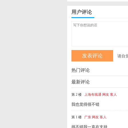
用户评论
请自
热门评论
最新评论
第 2 楼
上海有线通 网友 客人
我也觉得很不错
第 1 楼
广东 网友 客人
很不错我一直在支持