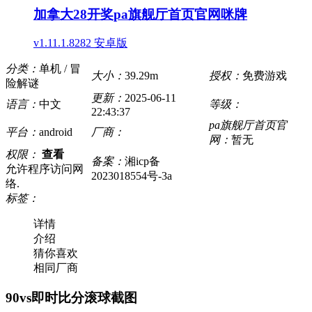
加拿大28开奖pa旗舰厅首页官网咪牌
v1.11.1.8282 安卓版
分类：
单机 / 冒
大小：
39.29m
授权：
免费游戏
险解谜
更新：
2025-06-11
语言：
中文
等级：
22:43:37
pa旗舰厅首页官
平台：
android
厂商：
网：
暂无
权限：
查看
备案：
湘icp备
允许程序访问网
2023018554号-3a
络.
标签：
详情
介绍
猜你喜欢
相同厂商
90vs即时比分滚球截图