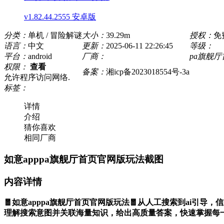
v1.82.44.2555 安卓版
分类：
单机 / 冒险解谜
大小：
39.29m
授权：
免
语言：
中文
更新：
2025-06-11 22:26:45
等级：
平台：
android
厂商：
pa旗舰
权限：
查看
备案：
湘icp备2023018554号-3a
允许程序访问网络.
标签：
详情
介绍
猜你喜欢
相同厂商
如意apppa旗舰厅首页官网版玩法截图
内容详情
🧧如意apppa旗舰厅首页官网版玩法🧧从人工搜索到ai引导，信
理解搜索意图并关联海量知识，给出高质量答案，快速掌握每