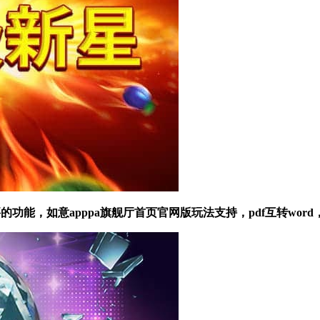
，如意apppa旗舰厅首页官网版玩法支持，pdf互转word，pdf互