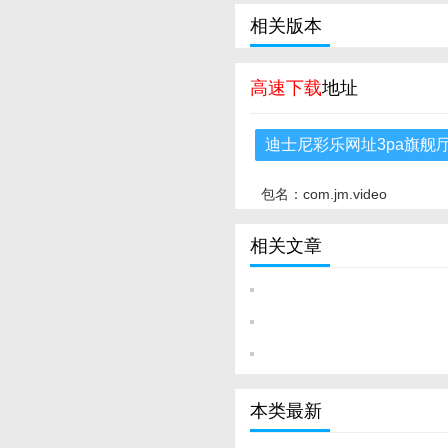
相关版本
高速下载
地址
迪士尼彩乐网址3pa旗舰
包名：com.jm.video
相关文章
本类最新