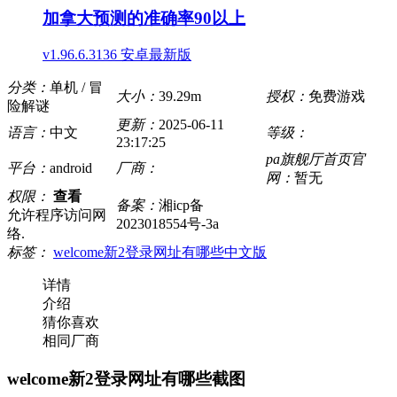
加拿大预测的准确率90以上
v1.96.6.3136 安卓最新版
分类：
单机 / 冒
大小：
39.29m
授权：
免费游戏
险解谜
更新：
2025-06-11
语言：
中文
等级：
23:17:25
pa旗舰厅首页官
平台：
android
厂商：
网：
暂无
权限：
查看
备案：
湘icp备
允许程序访问网
2023018554号-3a
络.
标签：
welcome新2登录网址有哪些中文版
详情
介绍
猜你喜欢
相同厂商
welcome新2登录网址有哪些截图