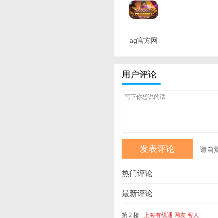
ag官方网
站app下
载 最新版
用户评论
请自
热门评论
最新评论
第 2 楼
上海有线通 网友 客人