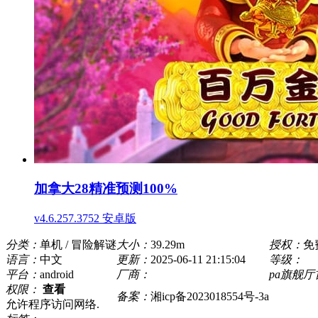
加拿大28精准预测100%
v4.6.257.3752 安卓版
分类：
单机 / 冒险解谜
大小：
39.29m
授权：
免
语言：
中文
更新：
2025-06-11 21:15:04
等级：
平台：
android
厂商：
pa旗舰
权限：
查看
备案：
湘icp备2023018554号-3a
允许程序访问网络.