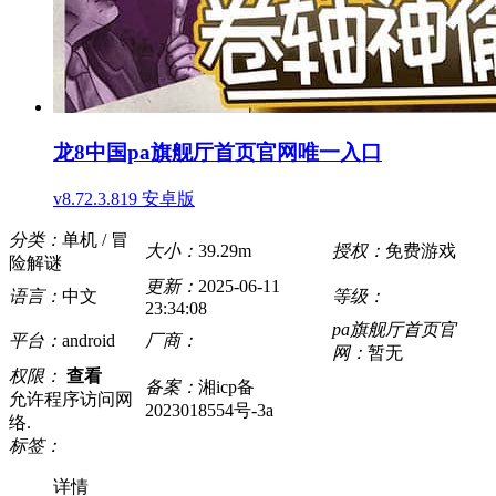
龙8中国pa旗舰厅首页官网唯一入口
v8.72.3.819 安卓版
分类：
单机 / 冒
大小：
39.29m
授权：
免费游戏
险解谜
更新：
2025-06-11
语言：
中文
等级：
23:34:08
pa旗舰厅首页官
平台：
android
厂商：
网：
暂无
权限：
查看
备案：
湘icp备
允许程序访问网
2023018554号-3a
络.
标签：
详情