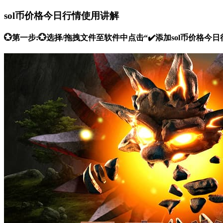
sol币价格今日行情使用讲解
💮第一步:💮选择/拖拽文件至软件中点击“✔️添加sol币价