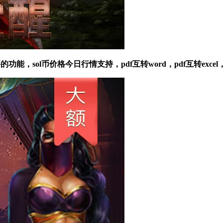
，sol币价格今日行情支持，pdf互转word，pdf互转excel，