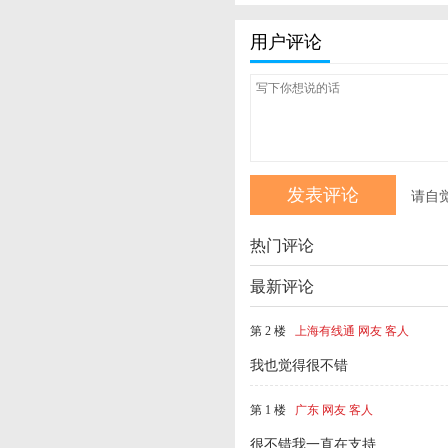
用户评论
请自
热门评论
最新评论
第 2 楼
上海有线通 网友 客人
我也觉得很不错
第 1 楼
广东 网友 客人
很不错我一直在支持