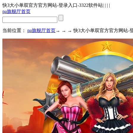
快3大小单双官方官方网站-登录入口-3322软件站
| | | |
pa旗舰厅首页
当前位置：
pa旗舰厅首页
→ → → 快3大小单双官方官方网站-登