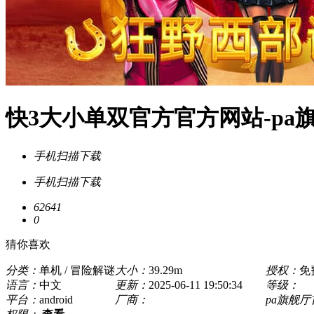
快3大小单双官方官方网站-pa
手机扫描下载
手机扫描下载
62641
0
猜你喜欢
分类：
单机 / 冒险解谜
大小：
39.29m
授权：
免
语言：
中文
更新：
2025-06-11 19:50:34
等级：
平台：
android
厂商：
pa旗舰