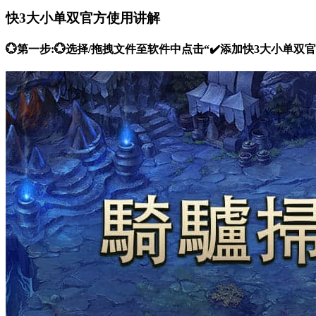
快3大小单双官方使用讲解
💮第一步:💮选择/拖拽文件至软件中点击“✔️添加快3大小