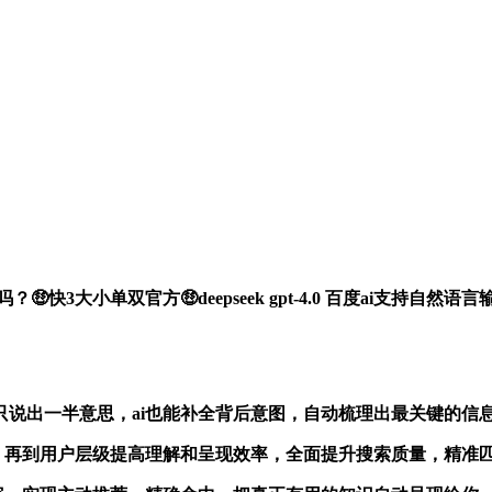
？🤑快3大小单双官方🤑deepseek gpt-4.0 百度ai
言表达，哪怕你只说出一半意思，ai也能补全背后意图，自动梳理出最关
径，再到用户层级提高理解和呈现效率，全面提升搜索质量，精准