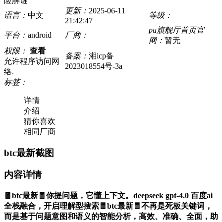
险解谜
更新：
2025-06-11
语言：
中文
等级：
21:42:47
pa旗舰厅首页官
平台：
android
厂商：
网：
暂无
权限：
查看
备案：
湘icp备
允许程序访问网
2023018554号-3a
络.
标签：
详情
介绍
猜你喜欢
相同厂商
btc最新截图
内容详情
🧧btc最新🧧你提问题，它懂上下文。deepseek gpt-4.0 百度ai
全栈融合，开启理解型搜索🧧btc最新🧧不再是死板关键词，
而是基于问题意图和语义的智能分析，高效、准确、全面，助