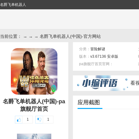
名爵飞单机器人
当前位置： → → → 名爵飞单机器人(中国)-官方网站
分类：
冒险解谜
版本：
v3.67136 安卓版
pa旗舰厅首页官网：
标签：
看
名爵飞单机器人(中国)-pa
应用截图
旗舰厅首页
1
1