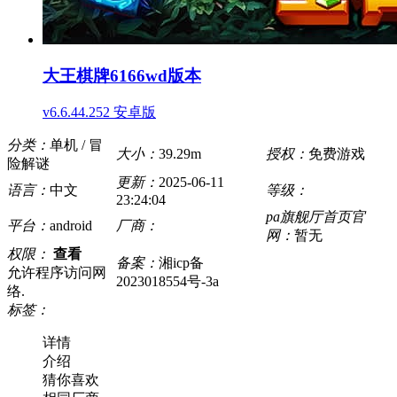
大王棋牌6166wd版本
v6.6.44.252 安卓版
分类：
单机 / 冒
大小：
39.29m
授权：
免费游戏
险解谜
更新：
2025-06-11
语言：
中文
等级：
23:24:04
pa旗舰厅首页官
平台：
android
厂商：
网：
暂无
权限：
查看
备案：
湘icp备
允许程序访问网
2023018554号-3a
络.
标签：
详情
介绍
猜你喜欢