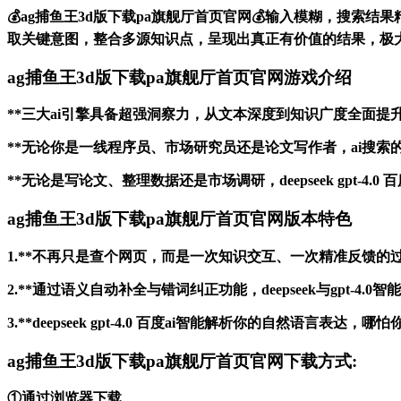
💰ag捕鱼王3d版下载pa旗舰厅首页官网💰输入模糊，搜索结果精准
取关键意图，整合多源知识点，呈现出真正有价值的结果，极
ag捕鱼王3d版下载pa旗舰厅首页官网游戏介绍
**三大ai引擎具备超强洞察力，从文本深度到知识广度全面
**无论你是一线程序员、市场研究员还是论文写作者，ai搜
**无论是写论文、整理数据还是市场调研，deepseek gpt-
ag捕鱼王3d版下载pa旗舰厅首页官网版本特色
1.**不再只是查个网页，而是一次知识交互、一次精准反馈的
2.**通过语义自动补全与错词纠正功能，deepseek与gpt
3.**deepseek gpt-4.0 百度ai智能解析你的自
ag捕鱼王3d版下载pa旗舰厅首页官网下载方式:
①通过浏览器下载