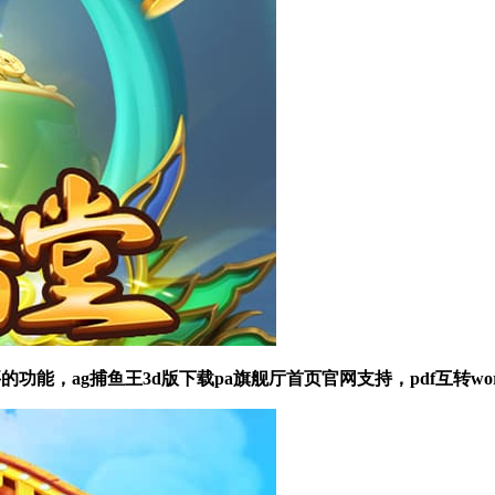
，ag捕鱼王3d版下载pa旗舰厅首页官网支持，pdf互转word，pd