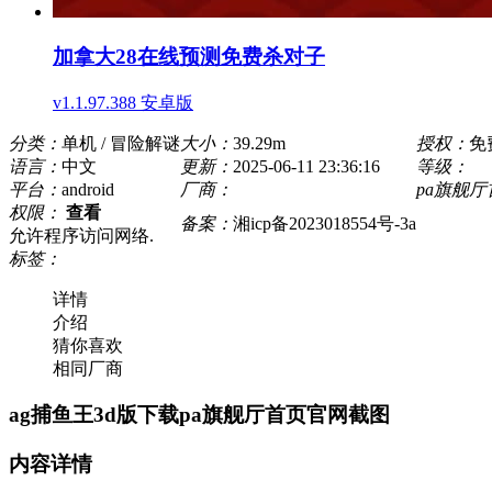
加拿大28在线预测免费杀对子
v1.1.97.388 安卓版
分类：
单机 / 冒险解谜
大小：
39.29m
授权：
免
语言：
中文
更新：
2025-06-11 23:36:16
等级：
平台：
android
厂商：
pa旗舰
权限：
查看
备案：
湘icp备2023018554号-3a
允许程序访问网络.
标签：
详情
介绍
猜你喜欢
相同厂商
ag捕鱼王3d版下载pa旗舰厅首页官网截图
内容详情