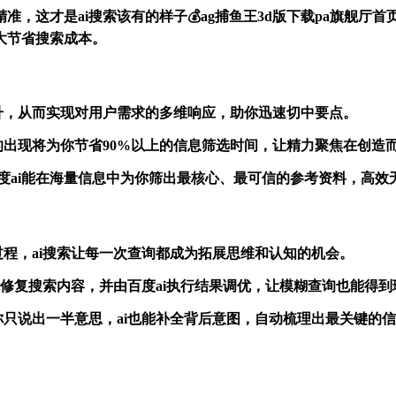
，这才是ai搜索该有的样子💰ag捕鱼王3d版下载pa旗舰厅首页官网💰
大节省搜索成本。
提升，从而实现对用户需求的多维响应，助你迅速切中要点。
索的出现将为你节省90%以上的信息筛选时间，让精力聚焦在创造
4.0 百度ai能在海量信息中为你筛出最核心、最可信的参考资料，高
过程，ai搜索让每一次查询都成为拓展思维和认知的机会。
-4.0智能修复搜索内容，并由百度ai执行结果调优，让模糊查询也能得
然语言表达，哪怕你只说出一半意思，ai也能补全背后意图，自动梳理出最