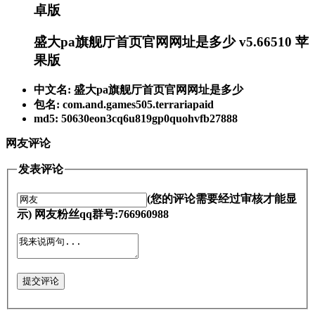
卓版
盛大pa旗舰厅首页官网网址是多少 v5.66510 苹
果版
中文名: 盛大pa旗舰厅首页官网网址是多少
包名: com.and.games505.terrariapaid
md5: 50630eon3cq6u819gp0quohvfb27888
网友评论
发表评论
(您的评论需要经过审核才能显
示) 网友粉丝qq群号:766960988
提交评论