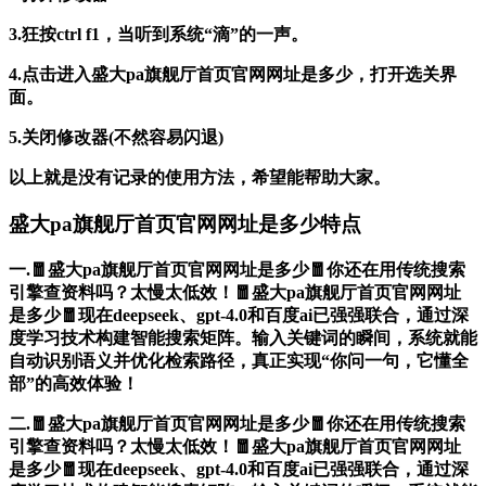
3.狂按ctrl f1，当听到系统“滴”的一声。
4.点击进入盛大pa旗舰厅首页官网网址是多少，打开选关界
面。
5.关闭修改器(不然容易闪退)
以上就是没有记录的使用方法，希望能帮助大家。
盛大pa旗舰厅首页官网网址是多少特点
一.🧧盛大pa旗舰厅首页官网网址是多少🧧你还在用传统搜索
引擎查资料吗？太慢太低效！🧧盛大pa旗舰厅首页官网网址
是多少🧧现在deepseek、gpt-4.0和百度ai已强强联合，通过深
度学习技术构建智能搜索矩阵。输入关键词的瞬间，系统就能
自动识别语义并优化检索路径，真正实现“你问一句，它懂全
部”的高效体验！
二.🧧盛大pa旗舰厅首页官网网址是多少🧧你还在用传统搜索
引擎查资料吗？太慢太低效！🧧盛大pa旗舰厅首页官网网址
是多少🧧现在deepseek、gpt-4.0和百度ai已强强联合，通过深