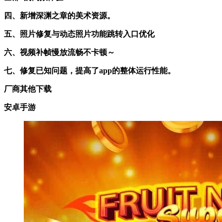
四、新增深渊之章的美术资源。
五、照片修复与动态照片功能跳转入口优化
六、视频补帧慢放流畅不卡顿～
七、修复已知问题，提高了app的整体运行性能。
厂商其他下载
安卓手游