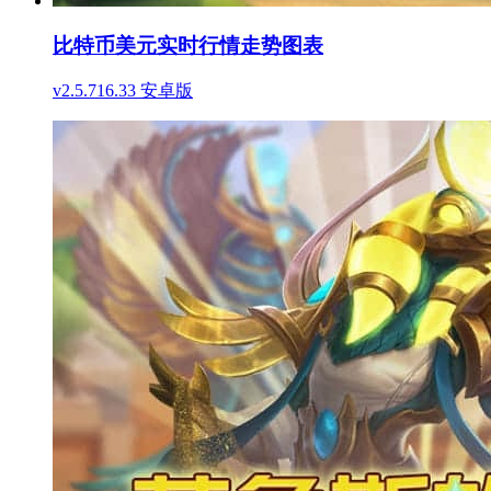
比特币美元实时行情走势图表
v2.5.716.33 安卓版