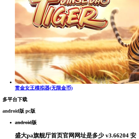
赏金女王模拟器(无限金币)
多平台下载
android版
pc版
android版
盛大pa旗舰厅首页官网网址是多少 v3.66204 安