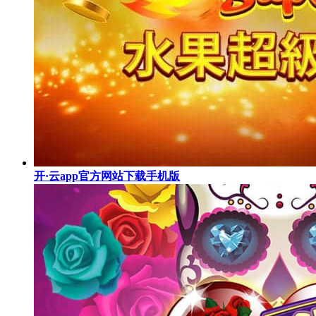
开·云app官方网站下载手机版