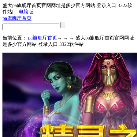
盛大pa旗舰厅首页官网网址是多少官方网站-登录入口-3322软
件站
| | |
电脑版
|
pa旗舰厅首页
当前位置：
pa旗舰厅首页
→ → → 盛大pa旗舰厅首页官网网址
是多少官方网站-登录入口-3322软件站