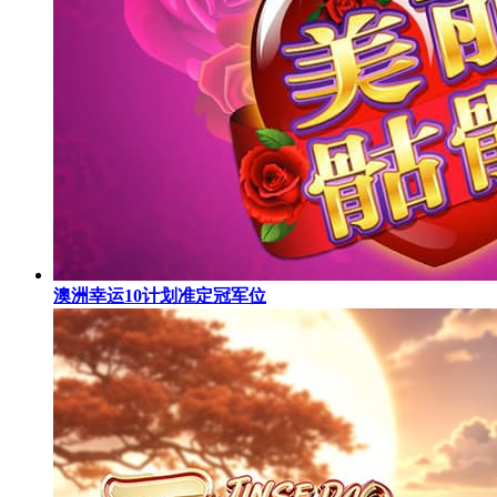
澳洲幸运10计划准定冠军位