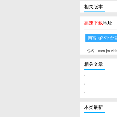
相关版本
高速下载
地址
南宫ng28平台
包名：com.jm.vid
相关文章
本类最新