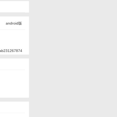
android版
ab231267874