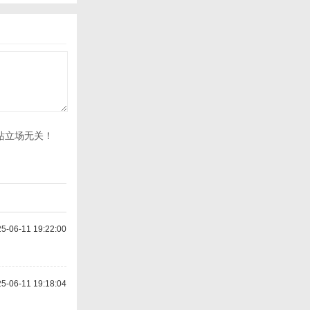
站立场无关！
-06-11 19:22:00
-06-11 19:18:04