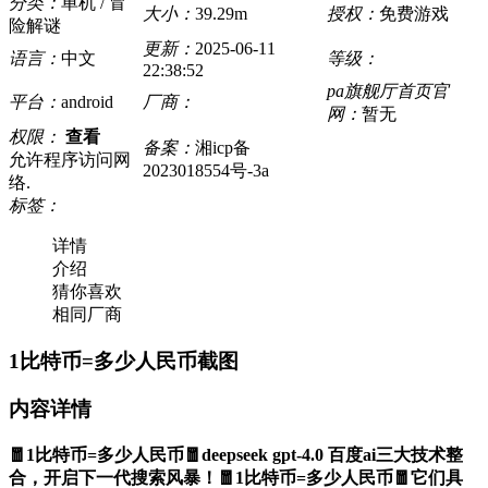
分类：
单机 / 冒
大小：
39.29m
授权：
免费游戏
险解谜
更新：
2025-06-11
语言：
中文
等级：
22:38:52
pa旗舰厅首页官
平台：
android
厂商：
网：
暂无
权限：
查看
备案：
湘icp备
允许程序访问网
2023018554号-3a
络.
标签：
详情
介绍
猜你喜欢
相同厂商
1比特币=多少人民币截图
内容详情
🧧1比特币=多少人民币🧧deepseek gpt-4.0 百度ai三大技术整
合，开启下一代搜索风暴！🧧1比特币=多少人民币🧧它们具