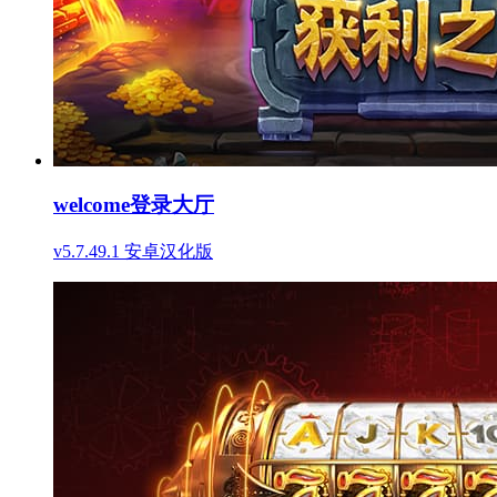
welcome登录大厅
v5.7.49.1 安卓汉化版