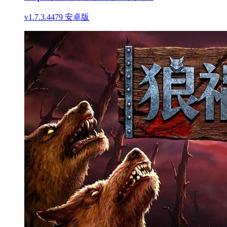
v1.7.3.4479 安卓版