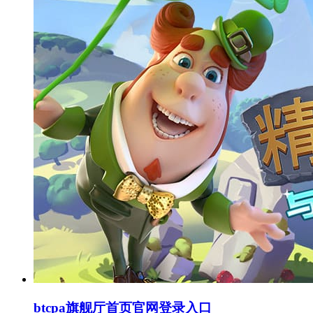
btcpa旗舰厅首页官网登录入口