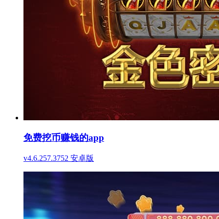
免费挖币赚钱的app
v4.6.257.3752 安卓版