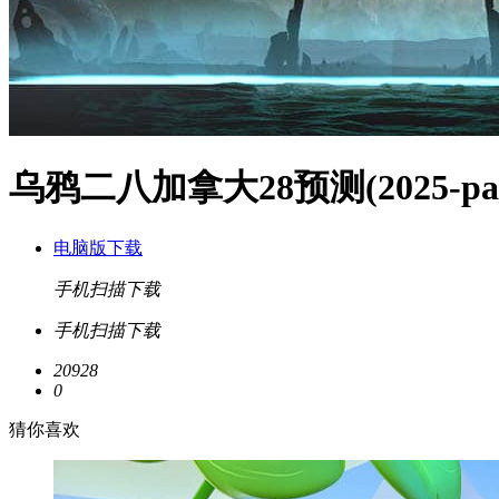
乌鸦二八加拿大28预测(2025-
电脑版下载
手机扫描下载
手机扫描下载
20928
0
猜你喜欢