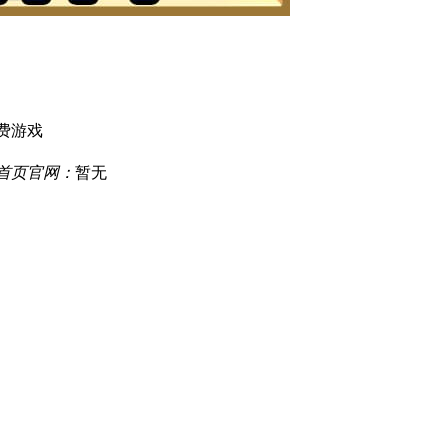
费游戏
厅首页官网：
暂无