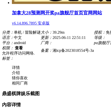
加拿大28预测网开奖pa旗舰厅首页官网网站
v6.14.896.7895 安卓版
分类：
单机 / 冒险解谜
大小：
39.29m
授权：
免
语言：
中文
更新：
2025-06-11 22:51:11
等级：
平台：
android
厂商：
pa旗舰
权限：
查看
备案：
湘icp备2023018554号-3a
允许程序访问网络.
标签：
详情
介绍
猜你喜欢
相同厂商
鼎盛棋牌娱乐截图
内容详情