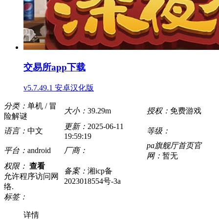
交易所app下载
v5.7.49.1 安卓汉化版
分类：
单机 / 冒
大小：
39.29m
授权：
免费游戏
险解谜
更新：
2025-06-11
语言：
中文
等级：
19:59:19
pa旗舰厅首页官
平台：
android
厂商：
网：
暂无
权限：
查看
备案：
湘icp备
允许程序访问网
2023018554号-3a
络.
标签：
详情