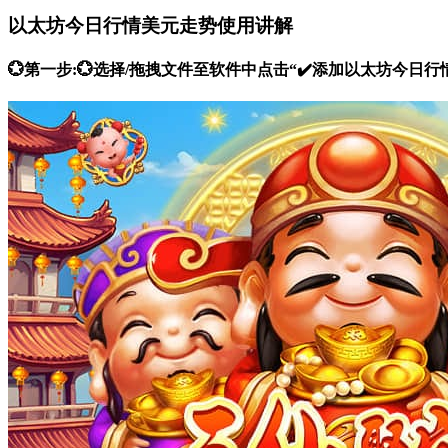
以太坊今日行情美元走势使用讲解
💮第一步:💮选择/拖拽文件至软件中点击“✔️添加以太坊今