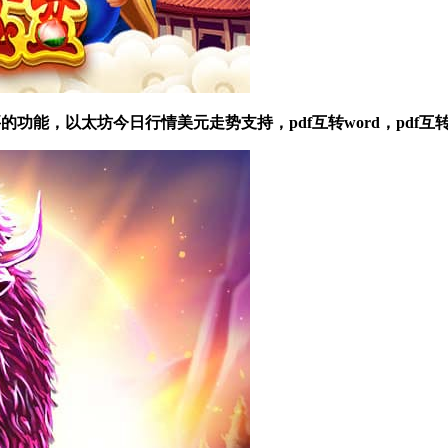
能，以太坊今日行情美元走势支持，pdf互转word，pdf互转exc