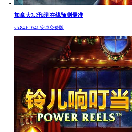
加拿大3.2预测在线预测最准
v5.84.6.9541 安卓免费版