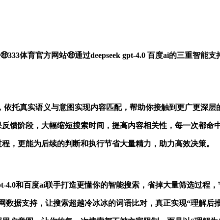
333体育官方网站🤑通过deepseek gpt-4.0 百度ai
统搜索排名干扰，依托真实语义与意图实现内容匹配，帮助你接触到更广更深
结果反馈阶段，大幅缩短搜索时间，提高内容相关性，每一次都命
的过程，更能为后续的判断和执行节省大量精力，助力高效决策。
、gpt-4.0和百度ai联手打造更懂你的智能搜索，省掉大量筛选过
度ai提供全网数据支持，让搜索超越冷冰冰的词语比对，真正实现“理解后