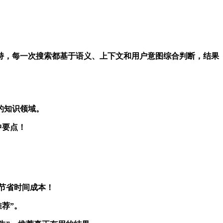
的三重智能支持，每一次搜索都基于语义、上下文和用户意图综合判断，结果
层的知识领域。
中要点！
程，节省时间成本！
推荐”。