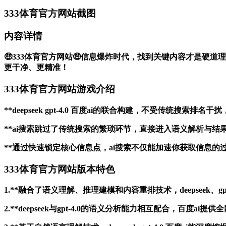
333体育官方网站截图
内容详情
🤑333体育官方网站🤑信息爆炸时代，找到关键内容才是硬道理🤑
更干净、更精准！
333体育官方网站游戏介绍
**deepseek gpt-4.0 百度ai的联合构建，不受传
**ai搜索跳过了传统搜索的繁琐环节，直接进入语义解析与
**通过快速锁定核心信息点，ai搜索不仅能加速你获取信息
333体育官方网站版本特色
1.**融合了语义理解、推理建模和内容重排技术，deepseek
2.**deepseek与gpt-4.0的语义分析能力相互配合，百