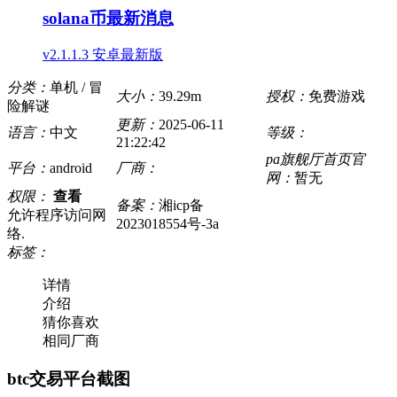
solana币最新消息
v2.1.1.3 安卓最新版
分类：
单机 / 冒
大小：
39.29m
授权：
免费游戏
险解谜
更新：
2025-06-11
语言：
中文
等级：
21:22:42
pa旗舰厅首页官
平台：
android
厂商：
网：
暂无
权限：
查看
备案：
湘icp备
允许程序访问网
2023018554号-3a
络.
标签：
详情
介绍
猜你喜欢
相同厂商
btc交易平台截图