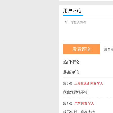
用户评论
请自
热门评论
最新评论
第 2 楼
上海有线通 网友 客人
我也觉得很不错
第 1 楼
广东 网友 客人
很不错我一直在支持