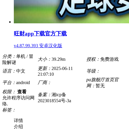
旺财app下载官方下载
v4.87.99.393 安卓汉化版
分类：
单机 / 冒
大小：
39.29m
授权：
免费游戏
险解谜
更新：
2025-06-11
语言：
中文
等级：
21:07:10
pa旗舰厅首页官
平台：
android
厂商：
网：
暂无
权限：
查看
备案：
湘icp备
允许程序访问网
2023018554号-3a
络.
标签：
详情
介绍