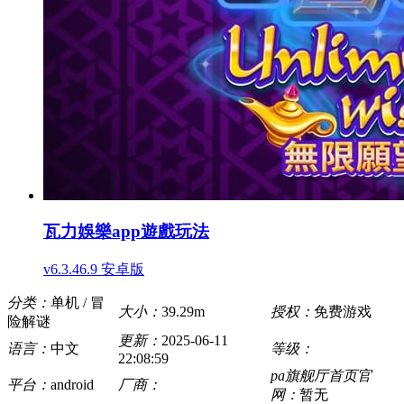
瓦力娛樂app遊戲玩法
v6.3.46.9 安卓版
分类：
单机 / 冒
大小：
39.29m
授权：
免费游戏
险解谜
更新：
2025-06-11
语言：
中文
等级：
22:08:59
pa旗舰厅首页官
平台：
android
厂商：
网：
暂无