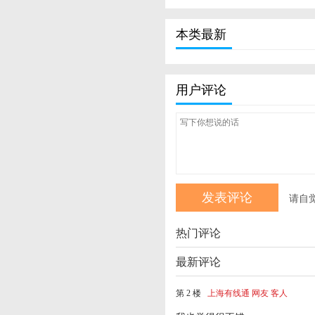
本类最新
用户评论
请自
热门评论
最新评论
第 2 楼
上海有线通 网友 客人