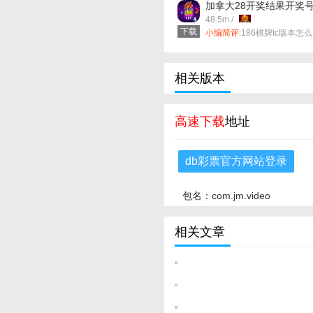
加拿大28开奖结果开奖
码下载 v57.0.11 安卓版
48.5m /
下载
小编简评:
186棋牌tc版本怎么
找是集合全网最棒的**不论你
的问题涉及哪类内容，三大ai
都会在背后协同分工、调度
源，综合出一个逻辑严密、
相关版本
达清晰的答案，彻底告别“搜
是垃圾”的问题。！
高速下载
地址
db彩票官方网站登录
包名：com.jm.video
相关文章