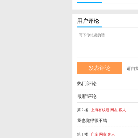
用户评论
请自
热门评论
最新评论
第 2 楼
上海有线通 网友 客人
我也觉得很不错
第 1 楼
广东 网友 客人