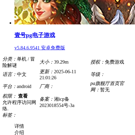
壹号pg电子游戏
v5.84.6.9541 安卓免费版
分类：
单机 / 冒
大小：
39.29m
授权：
免费游戏
险解谜
更新：
2025-06-11
语言：
中文
等级：
21:01:26
pa旗舰厅首页官
平台：
android
厂商：
网：
暂无
权限：
查看
备案：
湘icp备
允许程序访问网
2023018554号-3a
络.
标签：
详情
介绍