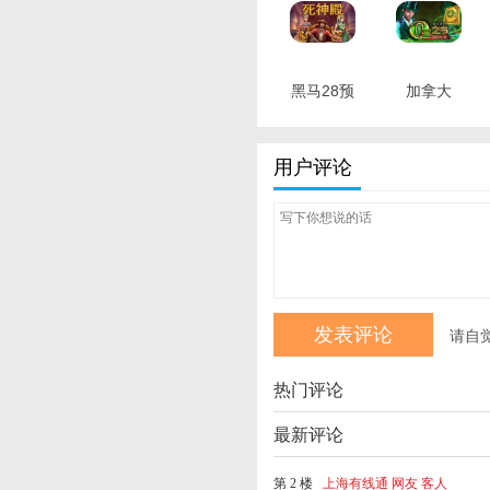
黑马28预
加拿大
测准确
pc28软件
100% 最
开发 最新
用户评论
新版
版
请自
热门评论
最新评论
第 2 楼
上海有线通 网友 客人